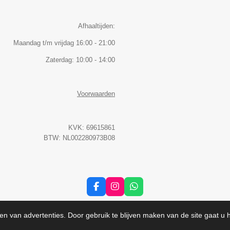
Afhaaltijden:
Maandag t/m vrijdag 16:00 - 21:00
Zaterdag: 10:00 - 14:00
Voorwaarden
KVK: 69615861
BTW: NL002280973B08
F
I
W
a
n
h
c
s
a
e
t
t
en van advertenties. Door gebruik te blijven maken van de site gaat u
b
a
s