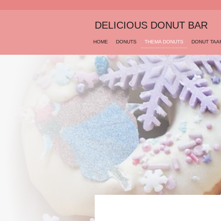
Ga
direct
DELICIOUS DONUT BAR
naar
de
HOME
DONUTS
THEMA DONUTS
DONUT TAA
hoofdinhoud