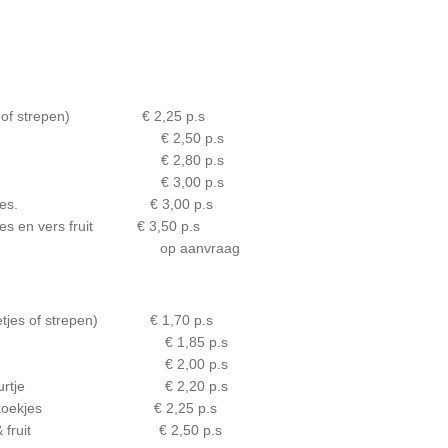
etjes of strepen) € 2,25 p.s
nkels € 2,50 p.s
 rond € 2,80 p.s
r figuurtje € 3,00 p.s
ars/koekjes. € 3,00 p.s
kjes en vers fruit € 3,50 p.s
 decoratie op aanvraag
bolletjes of strepen) € 1,70 p.s
prinkels € 1,85 p.s
ogo rond € 2,00 p.s
baar figuurtje € 2,20 p.s
e bars/koekjes € 2,25 p.s
e bars & fruit € 2,50 p.s