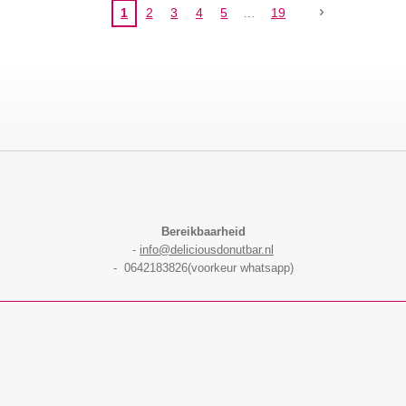
1
2
3
4
5
19
Bereikbaarheid
-
info@deliciousdonutbar.nl
- 0642183826(voorkeur whatsapp)