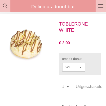
Ga
Delicious donut bar
direct
naar
de
TOBLERONE
hoofdinhoud
WHITE
€ 3,00
smaak donut
Uitgeschakeld