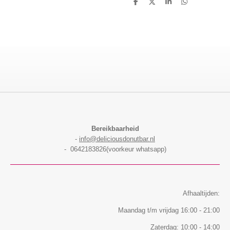
D
D
S
D
e
e
h
e
l
e
a
l
e
l
r
e
n
e
n
Bereikbaarheid
-
info@deliciousdonutbar.nl
- 0642183826(voorkeur whatsapp)
Afhaaltijden:
Maandag t/m vrijdag 16:00 - 21:00
Zaterdag: 10:00 - 14:00