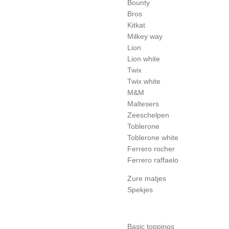
Bounty
Bros
Kitkat
Milkey way
Lion
Lion white
Twix
Twix white
M&M
Maltesers
Zeeschelpen
Toblerone
Toblerone white
Ferrero rocher
Ferrero raffaelo
Zure matjes
Spekjes
Basic toppings