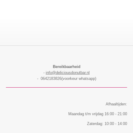
l
e
a
l
e
l
r
e
n
e
n
Bereikbaarheid
-
info@deliciousdonutbar.nl
- 0642183826(voorkeur whatsapp)
Afhaaltijden:
Maandag t/m vrijdag 16:00 - 21:00
Zaterdag: 10:00 - 14:00