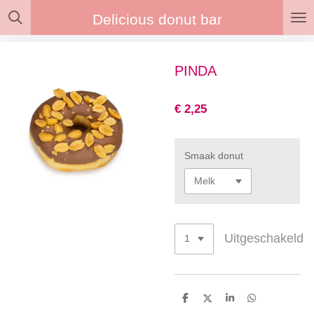
Ga
Delicious donut bar
direct
naar
de
PINDA
hoofdinhoud
€ 2,25
Smaak donut
Uitgeschakeld
D
D
S
D
e
e
h
e