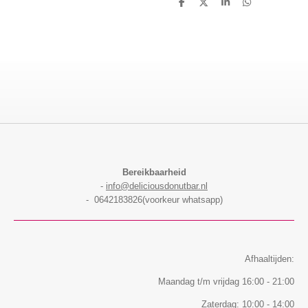
D
D
S
D
e
e
h
e
l
e
a
l
e
l
r
e
n
e
n
Bereikbaarheid
-
info@deliciousdonutbar.nl
- 0642183826(voorkeur whatsapp)
Afhaaltijden:
Maandag t/m vrijdag 16:00 - 21:00
Zaterdag: 10:00 - 14:00