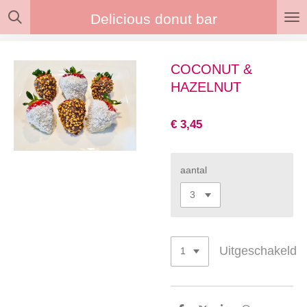
Ga
Delicious donut bar
direct
naar
de
COCONUT &
hoofdinhoud
HAZELNUT
€ 3,45
aantal
Uitgeschakeld