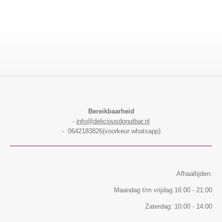
l
e
a
l
e
l
r
e
n
e
n
Bereikbaarheid
-
info@deliciousdonutbar.nl
- 0642183826(voorkeur whatsapp)
Afhaaltijden:
Maandag t/m vrijdag 16:00 - 21:00
Zaterdag: 10:00 - 14:00