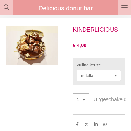
Ga
Delicious donut bar
direct
naar
de
KINDERLICIOUS
hoofdinhoud
€ 4,00
vulling keuze
Uitgeschakeld
D
D
S
D
e
e
h
e