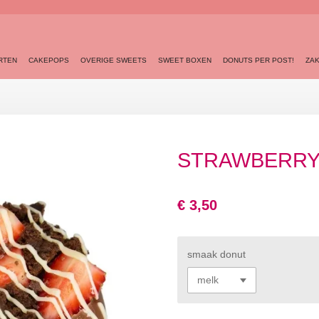
RTEN
CAKEPOPS
OVERIGE SWEETS
SWEET BOXEN
DONUTS PER POST!
ZAK
STRAWBERRY
€ 3,50
smaak donut