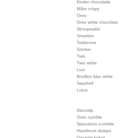
Kinder chocolade
M&m crispy
Oreo
Oreo white chocolate
Stroopwafel
Smarties
Toblerone
Snicker
Twix
Twix white
Lion
BonBon bloc white
Seashell
Lotus
Discodip
Oreo cumble
Speculoos crumble
Hazelnoot stukjes
Gerapte kokos