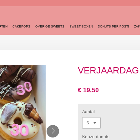
RTEN
CAKEPOPS
OVERIGE SWEETS
SWEET BOXEN
DONUTS PER POST!
ZAK
VERJAARDAG
€ 19,50
Aantal
Keuze donuts