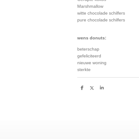
Marshmallow
witte chocolade schilfers
pure chocolade schilfers
wens donuts:
beterschap
gefeliciteerd
nieuwe woning
sterkte
D
D
S
e
e
h
l
e
a
e
l
r
n
e