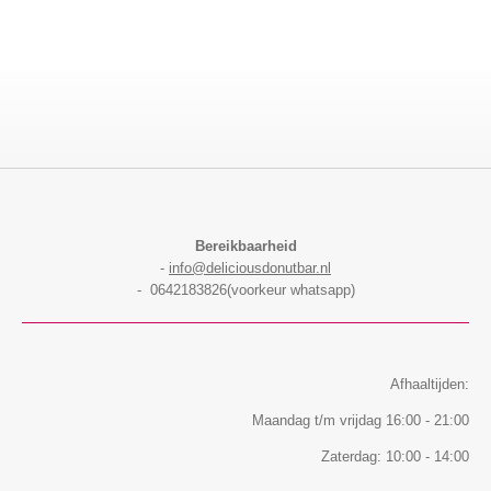
l
e
a
l
e
l
r
e
n
e
n
Bereikbaarheid
-
info@deliciousdonutbar.nl
- 0642183826(voorkeur whatsapp)
Afhaaltijden:
Maandag t/m vrijdag 16:00 - 21:00
Zaterdag: 10:00 - 14:00