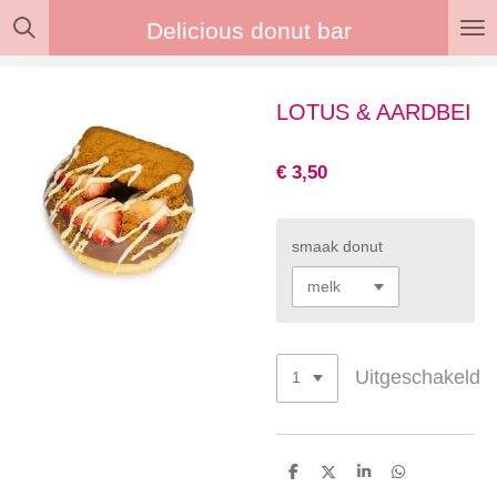
Ga
Delicious donut bar
direct
naar
de
LOTUS & AARDBEI
hoofdinhoud
€ 3,50
smaak donut
Uitgeschakeld
D
D
S
D
e
e
h
e